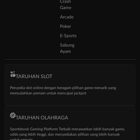
Crash
Game
Arcade
Poker
E-Sports
Sabung
Ayam
TARUHAN SLOT
Penyedia slot online dengan beragam pilihan game menarik yang
memudahkan pemain untuk mencapai jackpot
TARUHAN OLAHRAGA
Sportsbook Gaming Platform Terbaik menawarkan lebih banyak game,
odds yang lebih tinggi, dan menyediakan pilihan yang lebih banyak
untuk pemain.