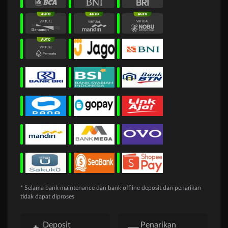
* Selama bank maintenance dan bank offline deposit dan penarikan
tidak dapat diproses
Deposit
Penarikan