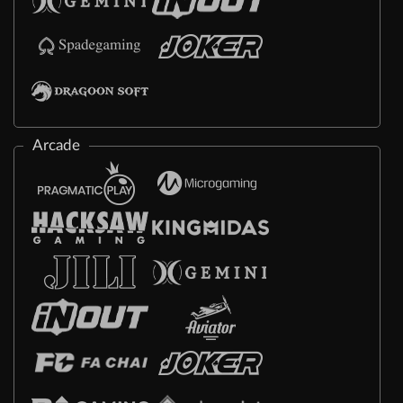
Arcade