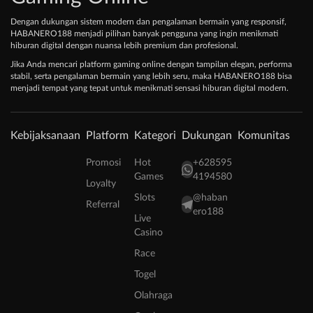
Dengan dukungan sistem modern dan pengalaman bermain yang responsif,
HABANERO188 menjadi pilihan banyak pengguna yang ingin menikmati
hiburan digital dengan nuansa lebih premium dan profesional.
Jika Anda mencari platform gaming online dengan tampilan elegan, performa
stabil, serta pengalaman bermain yang lebih seru, maka HABANERO188 bisa
menjadi tempat yang tepat untuk menikmati sensasi hiburan digital modern.
Kebijaksanaan
Platform
Kategori
Dukungan
Komunitas
Promosi
Hot
+628595
Games
4194580
Loyalty
Slots
@haban
Referral
ero188
Live
Casino
Race
Togel
Olahraga