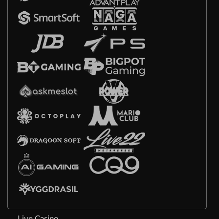
Live Casino