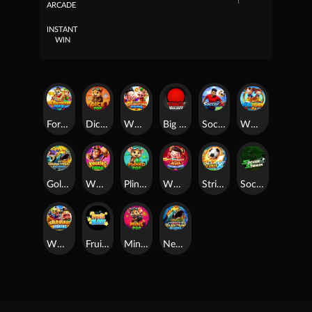
ARCADE
INSTANT
WIN
Fortune Fishing
Dice Pop
WD Golden Fuwa Fishing
Big Button Bash
SoccerX
WD FuWa Fishing
Golden Tyrant Fishing
WD King Kong Fishing
Plinko Pop
WD Nezha Fishing Legend
StrikerX
Soccer Striker
WD Gold Blast Fishing
Fruit Blast
Mine Pop
Nexus Golden Tyrant