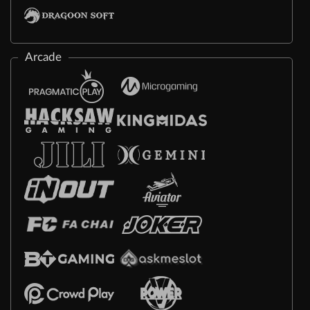
Arcade