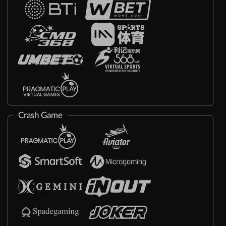
Crash Game