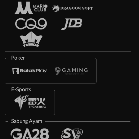
Poker
E-Sports
Sabung Ayam