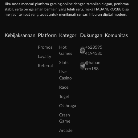
Jika Anda mencari platform gaming online dengan tampilan elegan, performa
stabil, serta pengalaman bermain yang lebih seru, maka HABANERO188 bisa
menjadi tempat yang tepat untuk menikmati sensasi hiburan digital modern.
Kebijaksanaan
Platform
Kategori
Dukungan
Komunitas
Promosi
Hot
+628595
Games
4194580
Loyalty
Slots
@haban
Referral
ero188
Live
Casino
Race
Togel
Olahraga
Crash
Game
Arcade