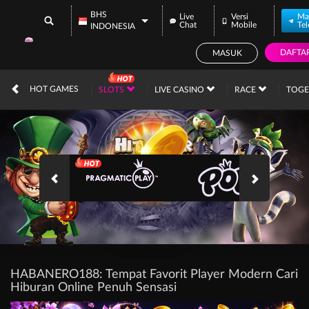
BHS
Live
Versi
Ma
Chat
Mobile
Te
INDONESIA
DAFTA
MASUK
IDR
12,677,240,
HOT GAMES
SLOTS
LIVE CASINO
RACE
TOG
HABANERO188: Tempat Favorit Player Modern Cari
Hiburan Online Penuh Sensasi