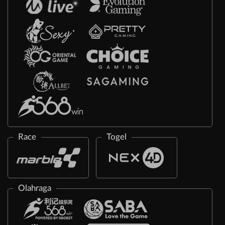
Race
Togel
Olahraga