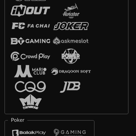
Poker