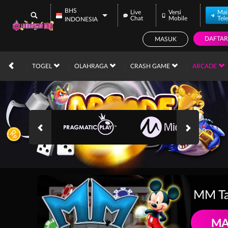
BHS
Live
Versi
Mai
Chat
Mobile
Tel
INDONESIA
DAFTAR
MASUK
ACE
TOGEL
OLAHRAGA
CRASH GAME
ARCADE
MM Ta
MA