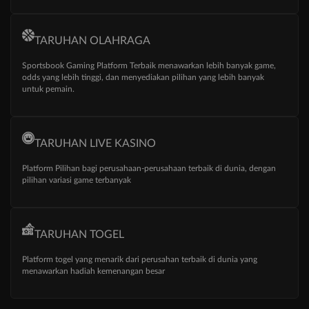
TARUHAN OLAHRAGA
Sportsbook Gaming Platform Terbaik menawarkan lebih banyak game,
odds yang lebih tinggi, dan menyediakan pilihan yang lebih banyak
untuk pemain.
TARUHAN LIVE KASINO
Platform Pilihan bagi perusahaan-perusahaan terbaik di dunia, dengan
pilihan variasi game terbanyak
TARUHAN TOGEL
Platform togel yang menarik dari perusahan terbaik di dunia yang
menawarkan hadiah kemenangan besar