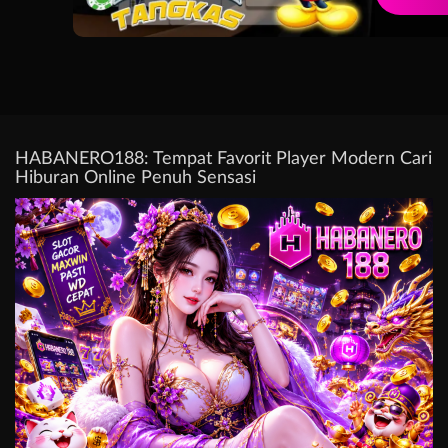
HABANERO188: Tempat Favorit Player Modern Cari
Hiburan Online Penuh Sensasi