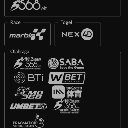
Race
Togel
Olahraga