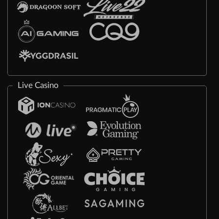
Live Casino