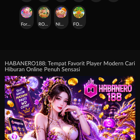
Fortune Money Boom
ROBIN HOOD
NIGHT MARKET 2
FORTUNE EGG
HABANERO188: Tempat Favorit Player Modern Cari
Hiburan Online Penuh Sensasi