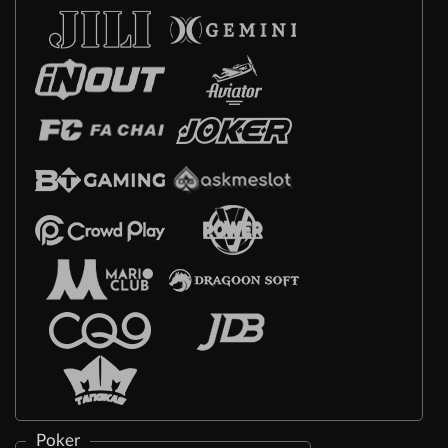
Poker