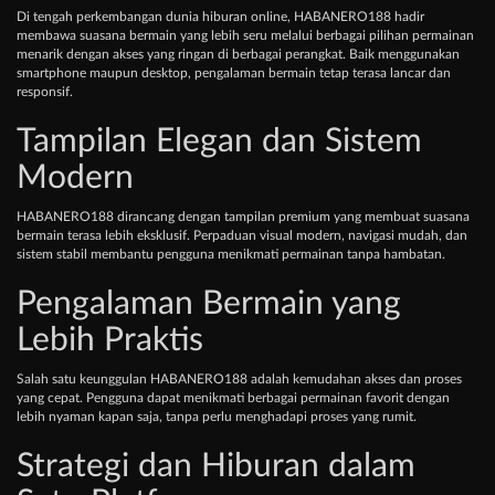
Di tengah perkembangan dunia hiburan online, HABANERO188 hadir
membawa suasana bermain yang lebih seru melalui berbagai pilihan permainan
menarik dengan akses yang ringan di berbagai perangkat. Baik menggunakan
smartphone maupun desktop, pengalaman bermain tetap terasa lancar dan
responsif.
Tampilan Elegan dan Sistem
Modern
HABANERO188 dirancang dengan tampilan premium yang membuat suasana
bermain terasa lebih eksklusif. Perpaduan visual modern, navigasi mudah, dan
sistem stabil membantu pengguna menikmati permainan tanpa hambatan.
Pengalaman Bermain yang
Lebih Praktis
Salah satu keunggulan HABANERO188 adalah kemudahan akses dan proses
yang cepat. Pengguna dapat menikmati berbagai permainan favorit dengan
lebih nyaman kapan saja, tanpa perlu menghadapi proses yang rumit.
Strategi dan Hiburan dalam