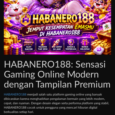
HABANERO188: Sensasi
Gaming Online Modern
dengan Tampilan Premium
HABANERO188
menjadi salah satu platform gaming online yang banyak
dibicarakan karena menghadirkan pengalaman bermain yang lebih modern,
cepat, dan nyaman. Dengan desain elegan serta performa platform yang stabil,
HABANERO188 cocok untuk pengguna yang mencari hiburan digital
berkualitas setiap hari.