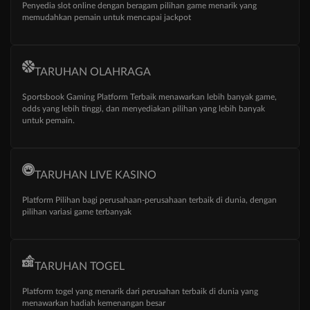
Penyedia slot online dengan beragam pilihan game menarik yang
memudahkan pemain untuk mencapai jackpot
TARUHAN OLAHRAGA
Sportsbook Gaming Platform Terbaik menawarkan lebih banyak game,
odds yang lebih tinggi, dan menyediakan pilihan yang lebih banyak
untuk pemain.
TARUHAN LIVE KASINO
Platform Pilihan bagi perusahaan-perusahaan terbaik di dunia, dengan
pilihan variasi game terbanyak
TARUHAN TOGEL
Platform togel yang menarik dari perusahan terbaik di dunia yang
menawarkan hadiah kemenangan besar