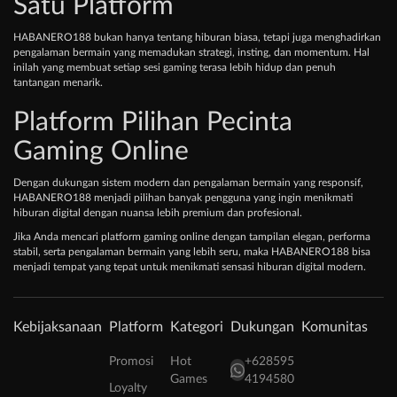
Satu Platform
HABANERO188 bukan hanya tentang hiburan biasa, tetapi juga menghadirkan
pengalaman bermain yang memadukan strategi, insting, dan momentum. Hal
inilah yang membuat setiap sesi gaming terasa lebih hidup dan penuh
tantangan menarik.
Platform Pilihan Pecinta
Gaming Online
Dengan dukungan sistem modern dan pengalaman bermain yang responsif,
HABANERO188 menjadi pilihan banyak pengguna yang ingin menikmati
hiburan digital dengan nuansa lebih premium dan profesional.
Jika Anda mencari platform gaming online dengan tampilan elegan, performa
stabil, serta pengalaman bermain yang lebih seru, maka HABANERO188 bisa
menjadi tempat yang tepat untuk menikmati sensasi hiburan digital modern.
Kebijaksanaan
Platform
Kategori
Dukungan
Komunitas
Promosi
Hot
+628595
Games
4194580
Loyalty