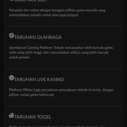
TARUHAN SLOT
Penyedia slot online dengan beragam pilihan game menarik yang
memudahkan pemain untuk mencapai jackpot
TARUHAN OLAHRAGA
Sportsbook Gaming Platform Terbaik menawarkan lebih banyak game,
odds yang lebih tinggi, dan menyediakan pilihan yang lebih banyak
untuk pemain.
TARUHAN LIVE KASINO
Platform Pilihan bagi perusahaan-perusahaan terbaik di dunia, dengan
pilihan variasi game terbanyak
TARUHAN TOGEL