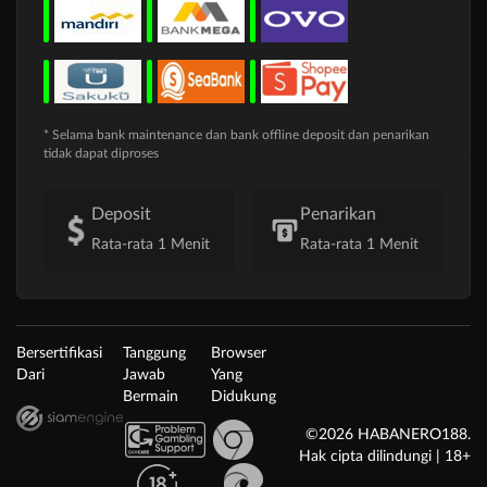
* Selama bank maintenance dan bank offline deposit dan penarikan
tidak dapat diproses
Deposit
Penarikan
Rata-rata 1 Menit
Rata-rata 1 Menit
Bersertifikasi
Tanggung
Browser
Dari
Jawab
Yang
Bermain
Didukung
©2026 HABANERO188.
Hak cipta dilindungi | 18+