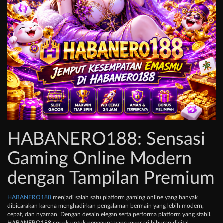
HABANERO188: Sensasi
Gaming Online Modern
dengan Tampilan Premium
HABANERO188
menjadi salah satu platform gaming online yang banyak
dibicarakan karena menghadirkan pengalaman bermain yang lebih modern,
cepat, dan nyaman. Dengan desain elegan serta performa platform yang stabil,
HABANERO188 cocok untuk pengguna yang mencari hiburan digital