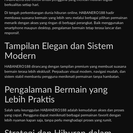
berkualitas setiap hari.
Di tengah perkembangan dunia hiburan online, HABANERO188 hadir
membawa suasana bermain yang lebih seru melalui berbagai pilihan permainan
menarik dengan akses yang ringan di berbagai perangkat. Baik menggunakan
smartphone maupun desktop, pengalaman bermain tetap terasa lancar dan
responsif.
Tampilan Elegan dan Sistem
Modern
HABANERO188 dirancang dengan tampilan premium yang membuat suasana
bermain terasa lebih eksklusif. Perpaduan visual modern, navigasi mudah, dan
sistem stabil membantu pengguna menikmati permainan tanpa hambatan.
Pengalaman Bermain yang
Lebih Praktis
Salah satu keunggulan HABANERO188 adalah kemudahan akses dan proses
yang cepat. Pengguna dapat menikmati berbagai permainan favorit dengan
lebih nyaman kapan saja, tanpa perlu menghadapi proses yang rumit.