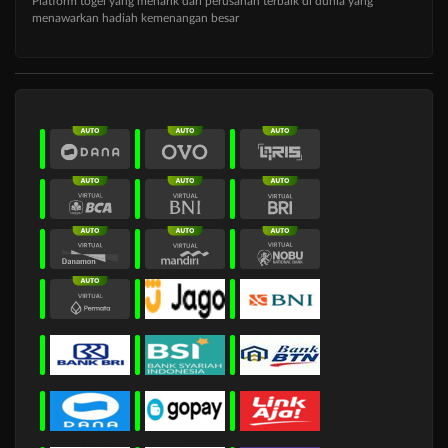
Platform togel yang menarik dari perusahan terbaik di dunia yang
menawarkan hadiah kemenangan besar